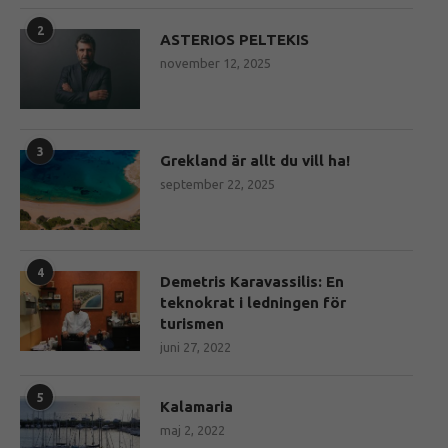
2
ASTERIOS PELTEKIS
november 12, 2025
3
Grekland är allt du vill ha!
september 22, 2025
4
Demetris Karavassilis: En
teknokrat i ledningen för
turismen
juni 27, 2022
5
Kalamaria
maj 2, 2022