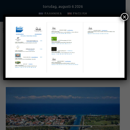
torsdag, augusti 6 2026
ΕΛΛΗΝΙΚΆ
ENGLISH
×
Home
Turism
Kassandra i Chalkidiki
TURISM
Kassandra i Chalkidiki
juli 26, 2022