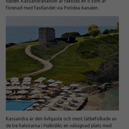
vatten. Kassandrahalvön är faktiskt en ö som är
förenad med fastlandet via Potidea-kanalen.
Kassandra är den livligaste och mest tätbefolkade av
de tre halvöarna i Halkidiki; en välsignad plats med