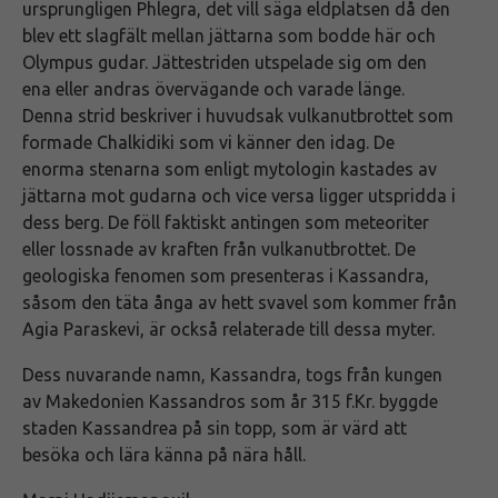
ursprungligen Phlegra, det vill säga eldplatsen då den
blev ett slagfält mellan jättarna som bodde här och
Olympus gudar. Jättestriden utspelade sig om den
ena eller andras övervägande och varade länge.
Denna strid beskriver i huvudsak vulkanutbrottet som
formade Chalkidiki som vi känner den idag. De
enorma stenarna som enligt mytologin kastades av
jättarna mot gudarna och vice versa ligger utspridda i
dess berg. De föll faktiskt antingen som meteoriter
eller lossnade av kraften från vulkanutbrottet. De
geologiska fenomen som presenteras i Kassandra,
såsom den täta ånga av hett svavel som kommer från
Agia Paraskevi, är också relaterade till dessa myter.
Dess nuvarande namn, Kassandra, togs från kungen
av Makedonien Kassandros som år 315 f.Kr. byggde
staden Kassandrea på sin topp, som är värd att
besöka och lära känna på nära håll.