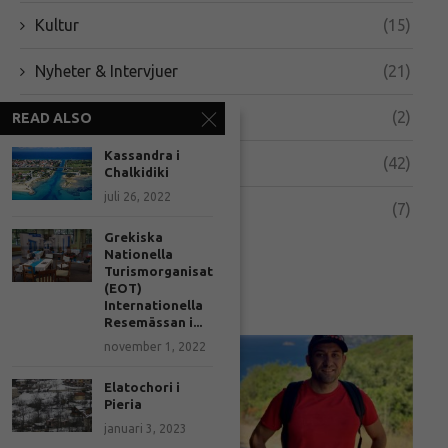
Kultur
(15)
Nyheter & Intervjuer
(21)
Real Estate
(2)
READ ALSO
Kassandra i
Turism
(42)
Chalkidiki
juli 26, 2022
Χωρίς κατηγορία
(7)
Grekiska
Nationella
Turismorganisationen
NYA INLÄGG
(EOT)
Internationella
Resemässan i...
november 1, 2022
Elatochori i
Pieria
januari 3, 2023