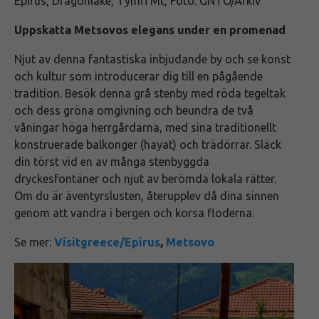
Epirus, Dragonlake, Tymfi Mt, Foto: GNTO/Arkiv
Uppskatta Metsovos elegans under en promenad
Njut av denna fantastiska inbjudande by och se konst
och kultur som introducerar dig till en pågående
tradition. Besök denna grå stenby med röda tegeltak
och dess gröna omgivning och beundra de två
våningar höga herrgårdarna, med sina traditionellt
konstruerade balkonger (hayat) och trädörrar. Släck
din törst vid en av många stenbyggda
dryckesfontäner och njut av berömda lokala rätter.
Om du är äventyrslusten, återupplev då dina sinnen
genom att vandra i bergen och korsa floderna.
Se mer:
Visitgreece/Epirus
,
Metsovo