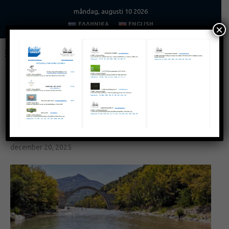
måndag, augusti 10 2026
ΕΛΛΗΝΙΚΆ
ENGLISH
×
Home
Grekland är allt du vill ha
Grekland. En
livsförändrande upplevelse
GREKLAND ÄR ALLT DU VILL HA
TURISM
Grekland. En livsförändrande upplevelse
december 20, 2025