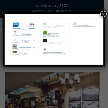
söndag, augusti 9 2026
ΕΛΛΗΝΙΚΆ
ENGLISH
×
Home
Kultur
ZO… gia
KULTUR
ZO… gia
juni 7, 2022