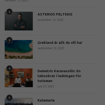
oktober 11, 2023
2
ASTERIOS PELTEKIS
november 12, 2025
3
Grekland är allt du vill ha!
september 22, 2025
4
Demetris Karavassilis: En
teknokrat i ledningen för
turismen
juni 27, 2022
5
Kalamaria