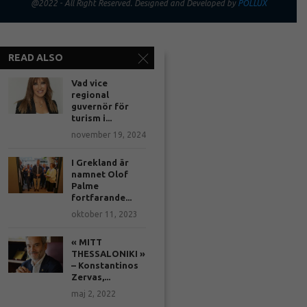
@2022 - All Right Reserved. Designed and Developed by
POLLUX
READ ALSO
Vad vice
regional
guvernör för
turism i...
november 19, 2024
I Grekland är
namnet Olof
Palme
fortfarande...
oktober 11, 2023
« MITT
THESSALONIKI »
– Konstantinos
Zervas,...
maj 2, 2022