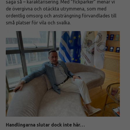
säga så – karaktärisering. Med ”fickparker” menar vi
de övergivna och otäckta utrymmena, som med
ordentlig omsorg och ansträngning förvandlades till
små platser för vila och svalka.
Handlingarna slutar dock inte här…