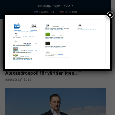
torsdag, augusti 6 2026
ΕΛΛΗΝΙΚΆ
ENGLISH
×
Home
Nyheter & Intervjuer
Yiannis Zamboukis: ”Vi
introducerar Alexandroupoli för världen igen…”
NYHETER & INTERVJUER
Yiannis Zamboukis: ”Vi introducerar
Alexandroupoli för världen igen…”
augusti 28, 2023