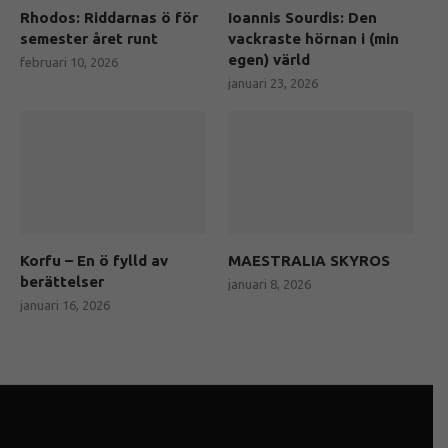
Rhodos: Riddarnas ö för
Ioannis Sourdis: Den
semester året runt
vackraste hörnan i (min
egen) värld
februari 10, 2026
januari 23, 2026
Korfu – En ö fylld av
MAESTRALIA SKYROS
berättelser
januari 8, 2026
januari 16, 2026