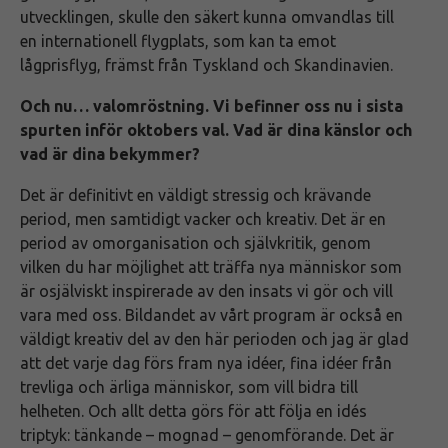
utvecklingen, skulle den säkert kunna omvandlas till
en internationell flygplats, som kan ta emot
lågprisflyg, främst från Tyskland och Skandinavien.
Och nu… valomröstning. Vi befinner oss nu i sista
spurten inför oktobers val. Vad är dina känslor och
vad är dina bekymmer?
Det är definitivt en väldigt stressig och krävande
period, men samtidigt vacker och kreativ. Det är en
period av omorganisation och självkritik, genom
vilken du har möjlighet att träffa nya människor som
är osjälviskt inspirerade av den insats vi gör och vill
vara med oss. Bildandet av vårt program är också en
väldigt kreativ del av den här perioden och jag är glad
att det varje dag förs fram nya idéer, fina idéer från
trevliga och ärliga människor, som vill bidra till
helheten. Och allt detta görs för att följa en idés
triptyk: tänkande – mognad – genomförande. Det är