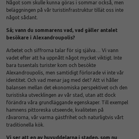
Något som skulle kunna göras i sommar också, men
beläggningen på vår turistinfrastruktur tillät oss inte
något sådant.
Så; vann du sommarens vad, vad gäller antalet
besökare i Alexandroupolis?
Arbetet och siffrorna talar för sig själva… Vi vann
vadet efter att ha uppnått något mycket viktigt. Inte
bara tusentals turister kom och besökte
Alexandroupolis, men samtidigt förlorade vi inte vår
identitet. Och vad menar jag med det? Att vi håller
balansen mellan det ekonomiska perspektivet och den
turistiska utvecklingen av vår stad, utan att dock
förändra våra grundläggande egenskaper. Till exempel
hamnens pittoreska utseende, kvaliteten på
råvarorna, vår varma gästfrihet och naturligtvis vårt
traditionella kök.
Vi ser att en av huvuddelarna i staden, som nu