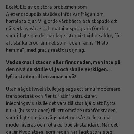
Exakt. Ett av de stora problemen som
Alexandroupolis ställdes inför var frågan om
herrelösa djur. Vi gjorde vårt bästa och skapade ett
nätverk av vård- och matningsprogram för dem,
samtidigt som det har lagts stor vikt vid de äldre, för
att stärka programmet som redan fanns ”Hjälp
hemma”, med gratis matförsörjning.
Vad saknas i staden eller finns redan, men inte på
den nivå du skulle vilja och skulle verkligen…
lyfta staden till en annan nivå?
Utan något tvivel skulle jag säga ett ännu modernare
transportnät och fler turistinfrastrukturer.
Inledningsvis skulle det vara till stor hjälp att flytta
KTEL (busstationen) till ett område utanför staden,
samtidigt som järnvägsnätet också skulle kunna
moderniseras och följa europeisk standard. När det
gäller flygplatsen, som redan har tagit stora steg i