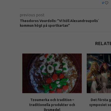
0
previous post
Theodoros Vourdolis: ”Vi höll Alexandroupolis´
kommun högt på sportkartan”
RELAT
alen i
Tzoumerka och tradition –
Det första 
aliga
traditionella produkter och
symposiet s
livsmedel