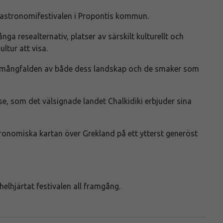
a gastronomifestivalen i Propontis kommun.
ga resealternativ, platser av särskilt kulturellt och
ultur att visa.
lla mångfalden av både dess landskap och de smaker som
se, som det välsignade landet Chalkidiki erbjuder sina
tronomiska kartan över Grekland på ett ytterst generöst
elhjärtat festivalen all framgång.