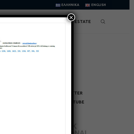
ΕΛΛΗΝΙΚΆ
ENGLISH
×
NYHETER & INTERVJUER
REAL ESTATE
FÖLJ OSS
FACEBOOK
TWITTER
INSTAGRAM
YOUTUBE