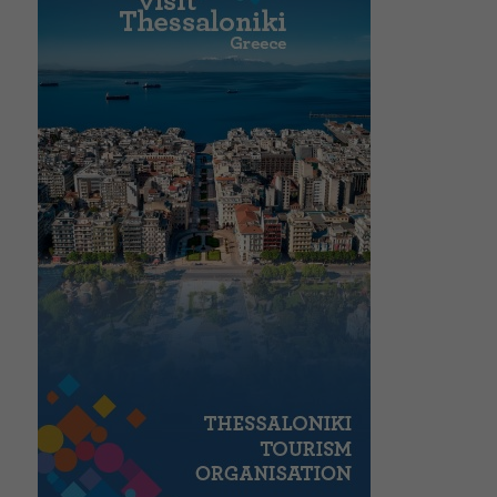
Kronärtskockor från Tinos
De gastronomiska valen i
Thessaloniki är otaliga
juli 29, 2022
maj 2, 2022