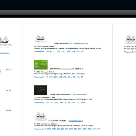
STARTSIDAN
TURISM
GASTRONOMI
KULTUR
i Chalkidiki, Ioannis Giorgos under den första gastronomifestivalen
ren i Chalkidiki, Ioannis
 gastronomifestivalen