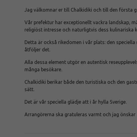
Jag välkomnar er till Chalkidiki och till den först
Vår prefektur har exceptionellt vackra landskap, mån
religiöst intresse och naturligtvis dess kulinariska k
Detta är också rikedomen i vår plats: den specie
åtföljer det.
Alla dessa element utgör en autentisk reseupplevel
många besökare.
Chalkidiki berikar både den turistiska och den gas
sätt.
Det är vår speciella glädje att i år hylla Sverige.
Arrangörerna ska gratuleras varmt och jag önskar h