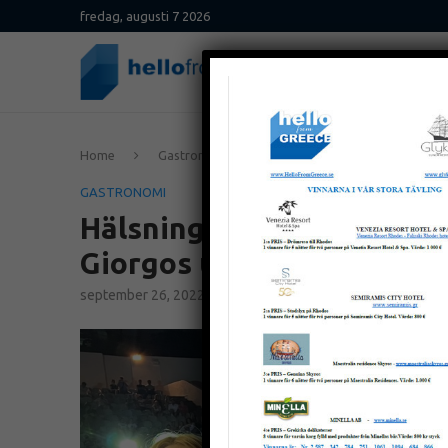
fredag, augusti 7 2026
Home
Gastronomi
Hälsning från vice guvernören 
GASTRONOMI
Hälsning från vice guvernö
Giorgos under den första
september 26, 2022