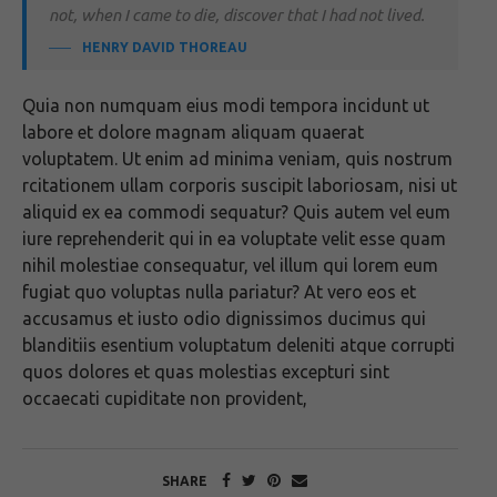
not, when I came to die, discover that I had not lived.
HENRY DAVID THOREAU
Quia non numquam eius modi tempora incidunt ut
labore et dolore magnam aliquam quaerat
voluptatem. Ut enim ad minima veniam, quis nostrum
rcitationem ullam corporis suscipit laboriosam, nisi ut
aliquid ex ea commodi sequatur? Quis autem vel eum
iure reprehenderit qui in ea voluptate velit esse quam
nihil molestiae consequatur, vel illum qui lorem eum
fugiat quo voluptas nulla pariatur? At vero eos et
accusamus et iusto odio dignissimos ducimus qui
blanditiis esentium voluptatum deleniti atque corrupti
quos dolores et quas molestias excepturi sint
occaecati cupiditate non provident,
SHARE