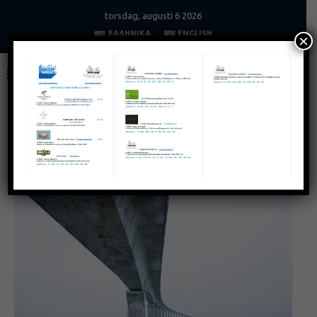
torsdag, augusti 6 2026
ΕΛΛΗΝΙΚΆ
ENGLISH
×
Home
Graphic Design
Portfolio Demo 4
PORTFOLIO DEMO 4