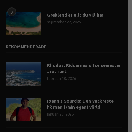
3
Grekland är allt du vill ha!
september 22, 2025
REKOMMENDERADE
Rhodos: Riddarnas ö för semester
året runt
februari 10, 2026
Ioannis Sourdis: Den vackraste
hörnan i (min egen) värld
januari 23, 2026