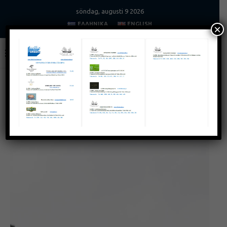
söndag, augusti 9 2026
ΕΛΛΗΝΙΚΆ
ENGLISH
×
Home
Photography
PHOTOGRAPHY