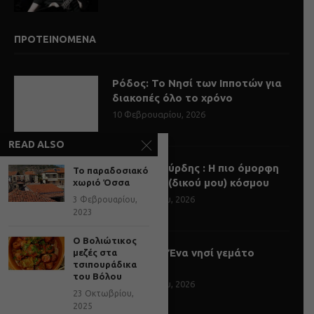
ΠΡΟΤΕΙΝΟΜΕΝΑ
Ρόδος: Το Νησί των Ιπποτών για
διακοπές όλο το χρόνο
10 Φεβρουαρίου, 2026
READ ALSO
Γιάννης Σούρδης : Η πιο όμορφη
Το παραδοσιακό
γωνιά του (δικού μου) κόσμου
χωριό Όσσα
23 Ιανουαρίου, 2026
3 Φεβρουαρίου,
2023
Ο Βολιώτικος
Κέρκυρα – Ένα νησί γεμάτο
μεζές στα
τσιπουράδικα
ιστορίες
του Βόλου
16 Ιανουαρίου, 2026
23 Οκτωβρίου,
2025